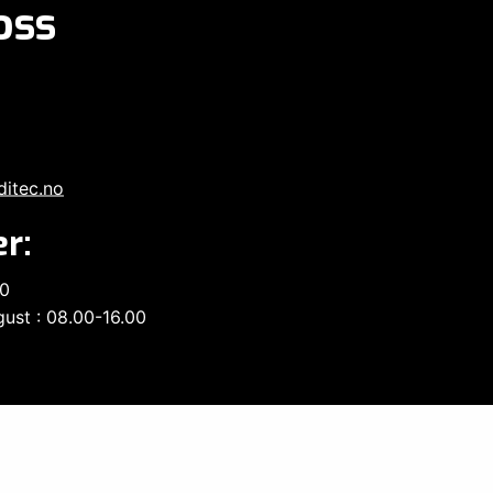
oss
ditec.no
r:
00
ust : 08.00-16.00
rderinger etter