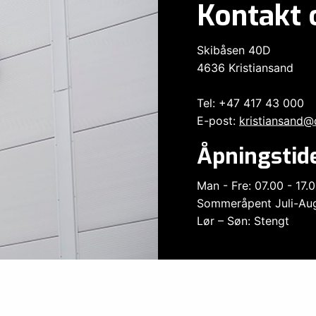
Kontakt 
Skibåsen 40D
4636 Kristiansand
Tel: +47 417 43 000
E-post:
kristiansand@
Åpningstide
Man - Fre: 07.00 - 17.
Sommeråpent Juli-Aug
Lør – Søn: Stengt
Personvern
Åpenhetsloven
o AS har utarbeidet redegjørelse for 2025 med aktsomhetsvu